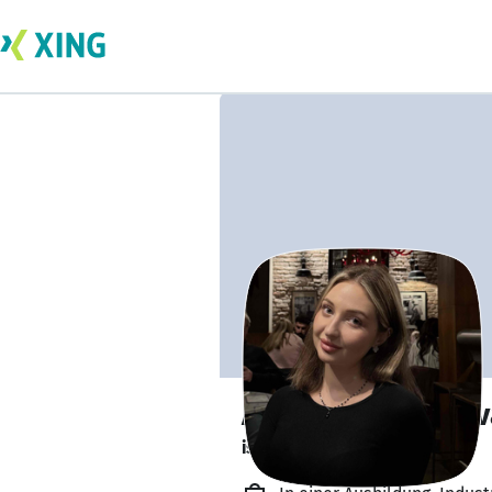
Anhelina Ivantsov
ist verfügbar. ✅