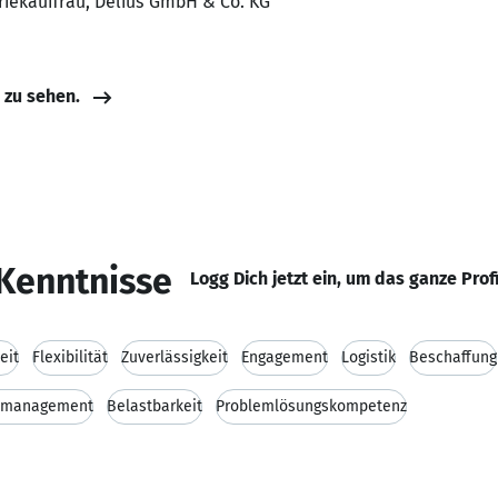
triekauffrau, Delius GmbH & Co. KG
e zu sehen.
Kenntnisse
Logg Dich jetzt ein, um das ganze Prof
eit
Flexibilität
Zuverlässigkeit
Engagement
Logistik
Beschaffung
tmanagement
Belastbarkeit
Problemlösungskompetenz