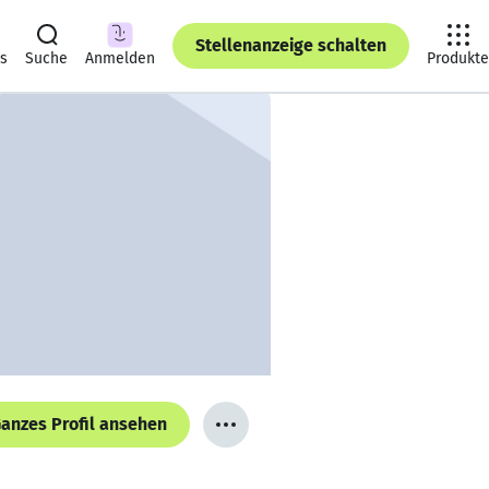
Stellenanzeige schalten
ts
Suche
Anmelden
Produkte
anzes Profil ansehen