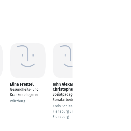
Elina Frenzel
John Alexander
Sergej Giechel
Christopher Thees
Gesundheits- und
Produktmanager
Sozialpädagoge/
Krankenpflegerin
Rechnungswesen
Sozialarbeiter
Würzburg
Ravensburg
Kreis Schleswig-
Flensburg und
Flensburg