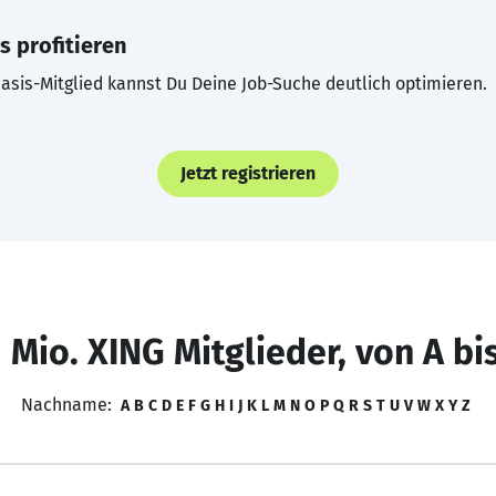
s profitieren
asis-Mitglied kannst Du Deine Job-Suche deutlich optimieren.
Jetzt registrieren
 Mio. XING Mitglieder, von A bi
Nachname:
A
B
C
D
E
F
G
H
I
J
K
L
M
N
O
P
Q
R
S
T
U
V
W
X
Y
Z