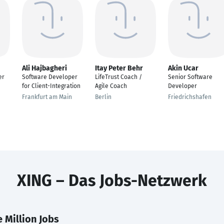
Ali Hajbagheri
Itay Peter Behr
Akin Ucar
er
Software Developer
LifeTrust Coach /
Senior Software
for Client-Integration
Agile Coach
Developer
Frankfurt am Main
Berlin
Friedrichshafen
XING – Das Jobs-Netzwerk
 Million Jobs