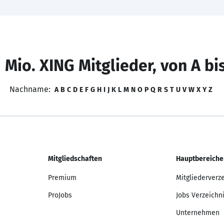
 Mio. XING Mitglieder, von A bi
Nachname:
A
B
C
D
E
F
G
H
I
J
K
L
M
N
O
P
Q
R
S
T
U
V
W
X
Y
Z
Mitgliedschaften
Hauptbereiche
Premium
Mitgliederverz
ProJobs
Jobs Verzeichn
Unternehmen