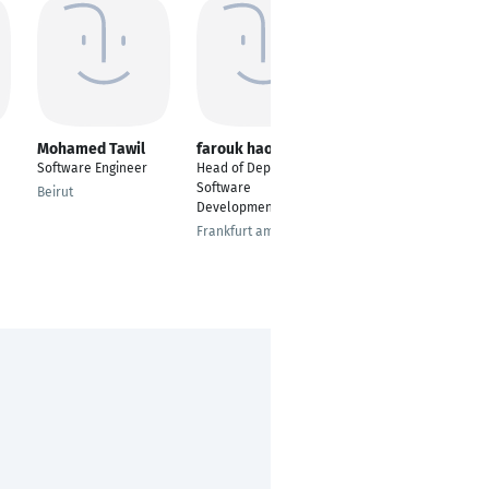
Mohamed Tawil
farouk haouami
Branislav Delić
Software Engineer
Head of Department
Integration Systems
Software
Software Developer
Beirut
Development
Belgrade
Frankfurt am Main