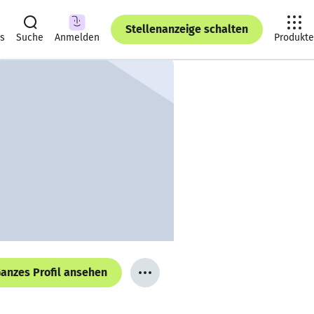
Stellenanzeige schalten
ts
Suche
Anmelden
Produkte
anzes Profil ansehen