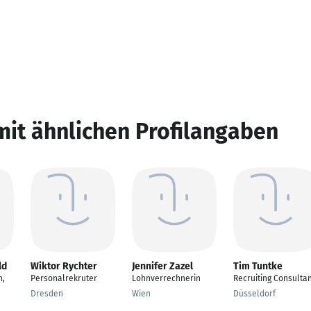
mit ähnlichen Profilangaben
ld
Wiktor Rychter
Jennifer Zazel
Tim Tuntke
n,
Personalrekruter
Lohnverrechnerin
Recruiting Consulta
Dresden
Wien
Düsseldorf