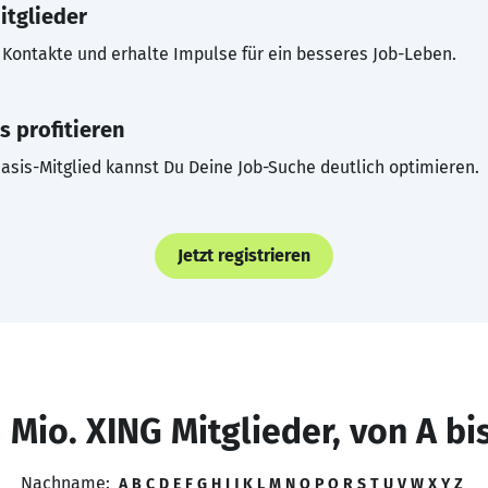
itglieder
Kontakte und erhalte Impulse für ein besseres Job-Leben.
s profitieren
asis-Mitglied kannst Du Deine Job-Suche deutlich optimieren.
Jetzt registrieren
 Mio. XING Mitglieder, von A bi
Nachname:
A
B
C
D
E
F
G
H
I
J
K
L
M
N
O
P
Q
R
S
T
U
V
W
X
Y
Z