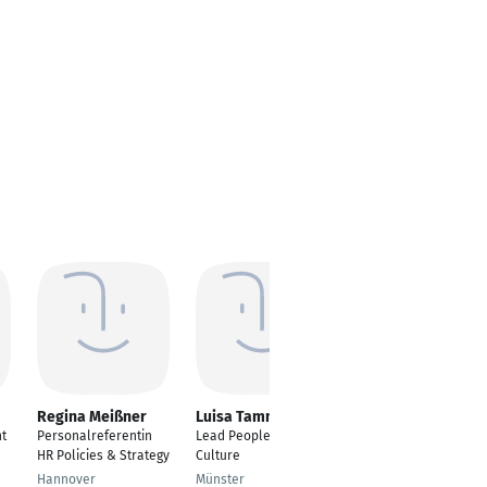
Regina Meißner
Luisa Tamm
Alexandra Jagoda
Caban
nt
Personalreferentin
Lead People &
Niederlassungsleiteri
HR Policies & Strategy
Culture
n
Hannover
Münster