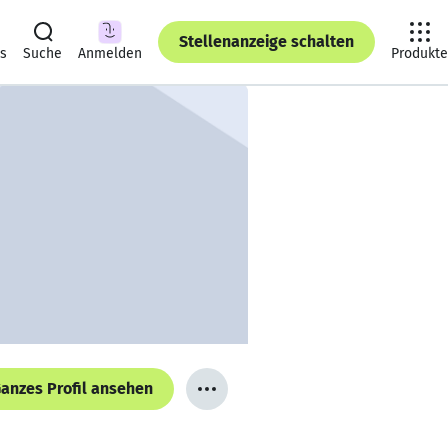
Stellenanzeige schalten
ts
Suche
Anmelden
Produkte
anzes Profil ansehen