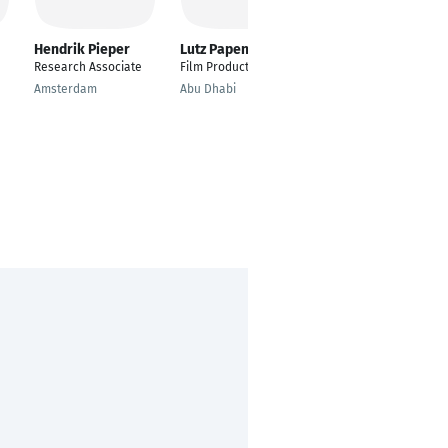
Hendrik Pieper
Lutz Papenfuß
Mwangala
Nakwambwa-
Research Associate
Film Production
Dressel
Amsterdam
Abu Dhabi
Data Quality
Management
Specialist
Frankfurt am Main