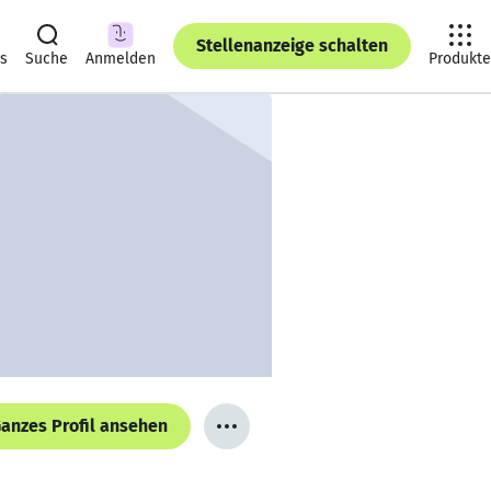
Stellenanzeige schalten
ts
Suche
Anmelden
Produkte
anzes Profil ansehen