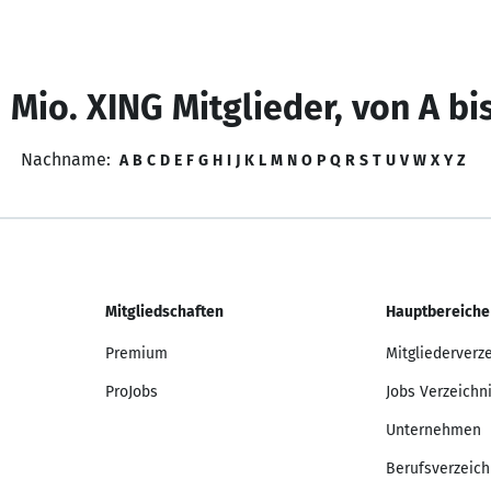
 Mio. XING Mitglieder, von A bi
Nachname:
A
B
C
D
E
F
G
H
I
J
K
L
M
N
O
P
Q
R
S
T
U
V
W
X
Y
Z
Mitgliedschaften
Hauptbereiche
Premium
Mitgliederverz
ProJobs
Jobs Verzeichn
Unternehmen
Berufsverzeich