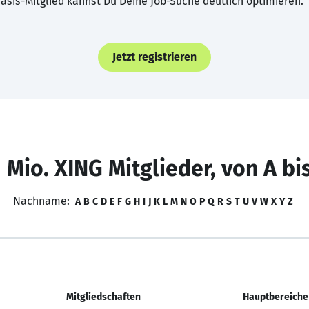
asis-Mitglied kannst Du Deine Job-Suche deutlich optimieren.
Jetzt registrieren
 Mio. XING Mitglieder, von A bi
Nachname:
A
B
C
D
E
F
G
H
I
J
K
L
M
N
O
P
Q
R
S
T
U
V
W
X
Y
Z
Mitgliedschaften
Hauptbereiche