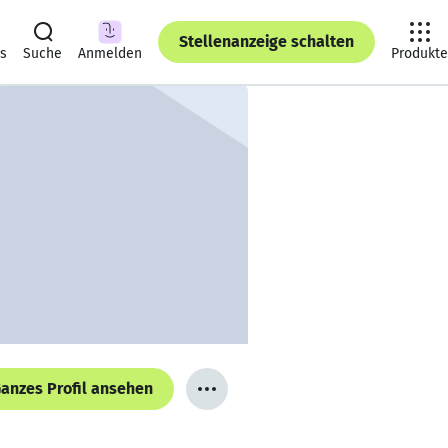
Stellenanzeige schalten
ts
Suche
Anmelden
Produkte
anzes Profil ansehen