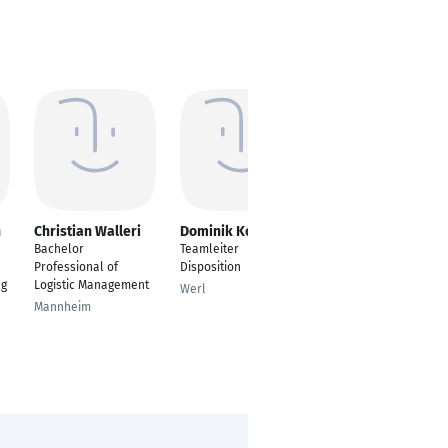
n
Christian Walleri
Dominik Koch
Rieke Warns
Bachelor
Teamleiter
Mitarbeiterin
Professional of
Disposition
Disposition
ng
Logistic Management
Werl
Leer
Mannheim