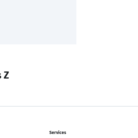
s Z
Services