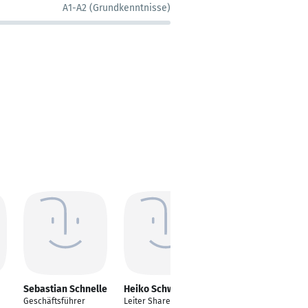
A1-A2 (Grundkenntnisse)
Sebastian Schnelle
Heiko Schwäch
Eyüp Çiler
Geschäftsführer
Leiter Shared Service
Senior Analyst -