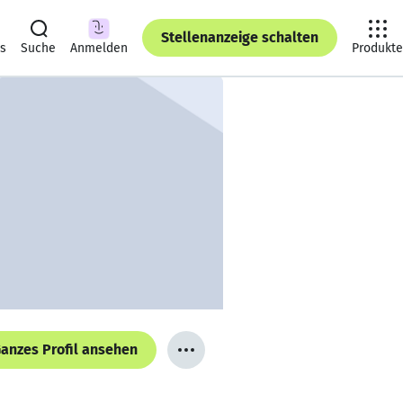
Stellenanzeige schalten
ts
Suche
Anmelden
Produkte
anzes Profil ansehen