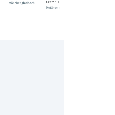
Center IT
Talent Acquisition &
Mönchengladbach
Account Management
Heilbronn
Stuttgart