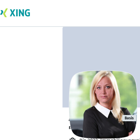
Anja Demant
Basis
macht ein Sabbatical.