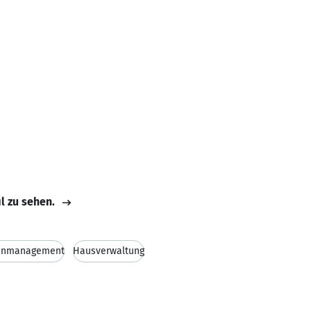
il zu sehen.
enmanagement
Hausverwaltung