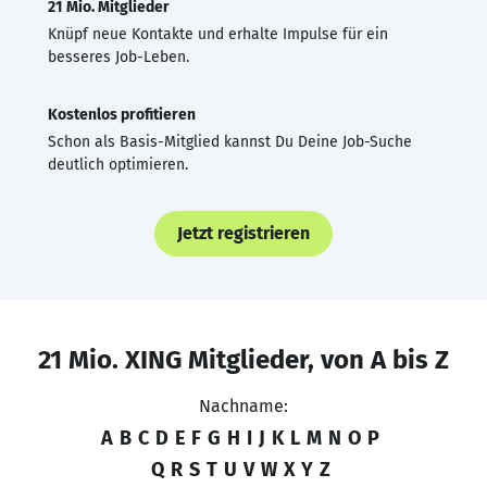
21 Mio. Mitglieder
Knüpf neue Kontakte und erhalte Impulse für ein
besseres Job-Leben.
Kostenlos profitieren
Schon als Basis-Mitglied kannst Du Deine Job-Suche
deutlich optimieren.
Jetzt registrieren
21 Mio. XING Mitglieder, von A bis Z
Nachname:
A
B
C
D
E
F
G
H
I
J
K
L
M
N
O
P
Q
R
S
T
U
V
W
X
Y
Z