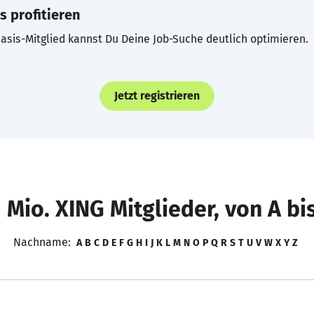
s profitieren
asis-Mitglied kannst Du Deine Job-Suche deutlich optimieren.
Jetzt registrieren
 Mio. XING Mitglieder, von A bi
Nachname:
A
B
C
D
E
F
G
H
I
J
K
L
M
N
O
P
Q
R
S
T
U
V
W
X
Y
Z