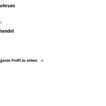
Rohrsen
1
lhandel
 ganze Profil zu sehen.