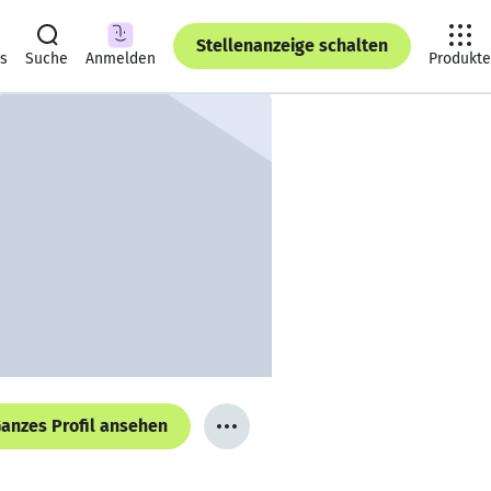
Stellenanzeige schalten
ts
Suche
Anmelden
Produkte
anzes Profil ansehen