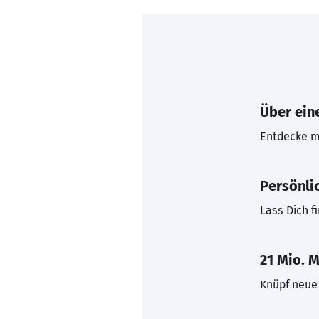
Über eine
Entdecke mi
Persönli
Lass Dich f
21 Mio. M
Knüpf neue 