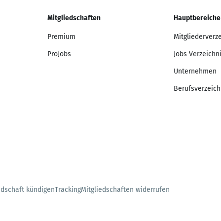
Mitgliedschaften
Hauptbereiche
Premium
Mitgliederverz
ProJobs
Jobs Verzeichn
Unternehmen
Berufsverzeich
edschaft kündigen
Tracking
Mitgliedschaften widerrufen