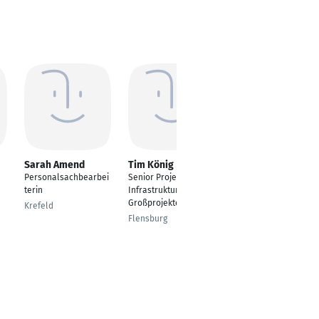
Sarah Amend
Tim König
Elke Fakesch
Personalsachbearbei
Senior Projektleitung
BewusstSEIN &
terin
Infrastruktur
kreativ anders -
Großprojekte
Coach,
Krefeld
psychologische
Flensburg
Beraterin und
Dozentin
Wassenberg,
Heinsberger Land