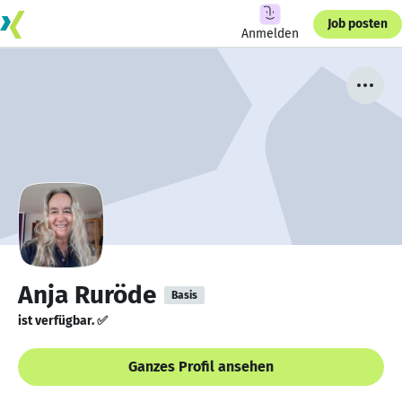
Job posten
Anmelden
Anja Ruröde
Basis
ist verfügbar. ✅
Ganzes Profil ansehen