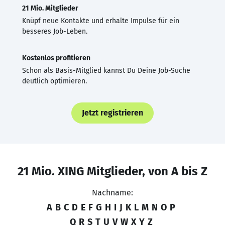
21 Mio. Mitglieder
Knüpf neue Kontakte und erhalte Impulse für ein
besseres Job-Leben.
Kostenlos profitieren
Schon als Basis-Mitglied kannst Du Deine Job-Suche
deutlich optimieren.
Jetzt registrieren
21 Mio. XING Mitglieder, von A bis Z
Nachname:
A
B
C
D
E
F
G
H
I
J
K
L
M
N
O
P
Q
R
S
T
U
V
W
X
Y
Z