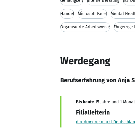
Genauigkeit
Interne Beratung
MS Of
Handel
Microsoft Excel
Mental Healt
Organisierte Arbeitsweise
Ehrgeizige 
Werdegang
Berufserfahrung von Anja 
Bis heute
15 Jahre und 1 Monat,
Filialleiterin
dm-drogerie markt Deutschla