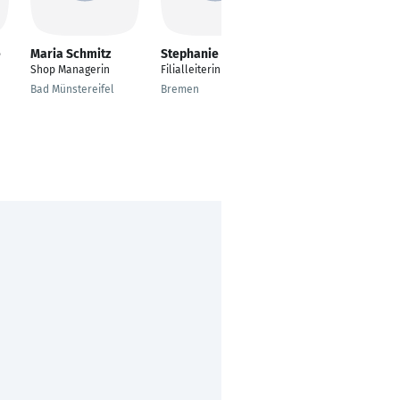
e
Maria Schmitz
Stephanie Kühne
Yannick André
Peters
Shop Managerin
Filialleiterin
---
Bad Münstereifel
Bremen
Lünen