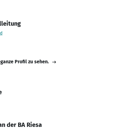
lleitung
nd
 ganze Profil zu sehen.
e
n der BA Riesa