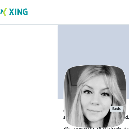
Anja Späthe
Basis
sucht ein neues Team-Mitglied