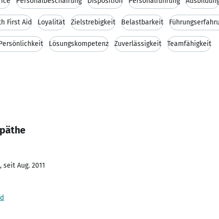
fice
Personalbeschaffung
Disposition
Personalführung
Ausbildun
h First Aid
Loyalität
Zielstrebigkeit
Belastbarkeit
Führungserfahr
Persönlichkeit
Lösungskompetenz
Zuverlässigkeit
Teamfähigkeit
Späthe
 seit Aug. 2011
nd