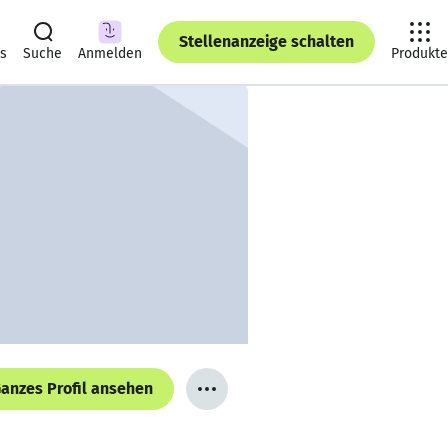
Stellenanzeige schalten
ts
Suche
Anmelden
Produkte
anzes Profil ansehen