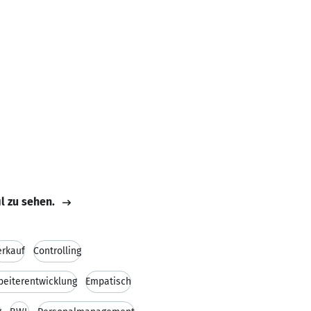
il zu sehen.
erkauf
Controlling
beiterentwicklung
Empatisch