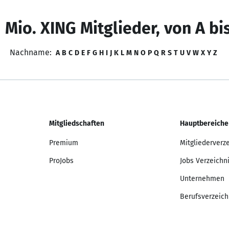
 Mio. XING Mitglieder, von A bi
Nachname:
A
B
C
D
E
F
G
H
I
J
K
L
M
N
O
P
Q
R
S
T
U
V
W
X
Y
Z
Mitgliedschaften
Hauptbereiche
Premium
Mitgliederverz
ProJobs
Jobs Verzeichn
Unternehmen
Berufsverzeich