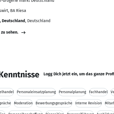
 dm-drogerie markt Deutschland
wirt, BA Riesa
, Deutschland
, Deutschland
e zu sehen.
Kenntnisse
Logg Dich jetzt ein, um das ganze Prof
elhandel
Personaleinsatzplanung
Personalplanung
Fachhandel
V
spräche
Moderation
Bewerbungsgespräche
Interne Revision
Mitar