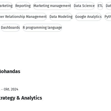
arketing
Reporting
Marketing management
Data Science
ETL
Da
er Relationship Management
Data Modeling
Google Analytics
Pyt
Dashboards
R programming language
 Mohandas
 - Okt. 2024
Strategy & Analytics