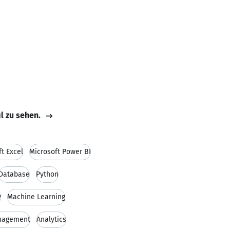
il zu sehen.
t Excel
Microsoft Power BI
Database
Python
y
Machine Learning
anagement
Analytics