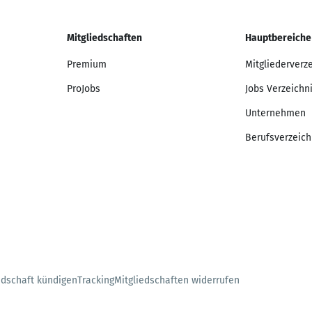
Mitgliedschaften
Hauptbereiche
Premium
Mitgliederverz
ProJobs
Jobs Verzeichn
Unternehmen
Berufsverzeich
edschaft kündigen
Tracking
Mitgliedschaften widerrufen