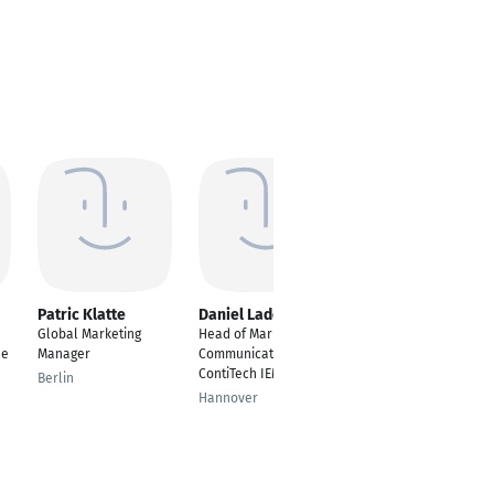
Patric Klatte
Daniel Lademann
Abdelsalam Magdy
Global Marketing
Head of Marketing &
---
ue
Manager
Communications |
Dubai
ContiTech IEMEA
Berlin
Hannover