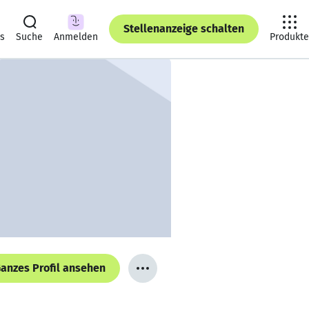
Stellenanzeige schalten
ts
Suche
Anmelden
Produkte
anzes Profil ansehen