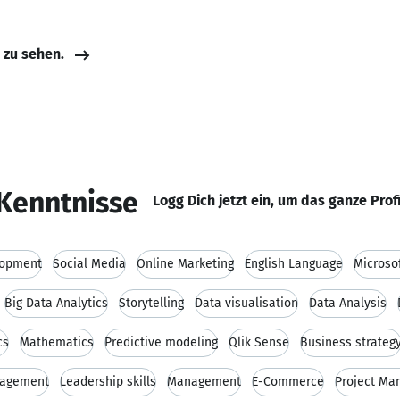
e zu sehen.
Kenntnisse
Logg Dich jetzt ein, um das ganze Prof
lopment
Social Media
Online Marketing
English Language
Microsof
Big Data Analytics
Storytelling
Data visualisation
Data Analysis
cs
Mathematics
Predictive modeling
Qlik Sense
Business strateg
nagement
Leadership skills
Management
E-Commerce
Project M