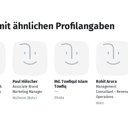
mit ähnlichen Profilangaben
Paul Hölscher
Md. Towfiqul Islam
Rohit Arora
Towfiq
 &
Associate Brand
Management
---
s
Marketing Manager
Consultant – Reven
Operations
Dhaka
Mülheim (Ruhr)
Wien