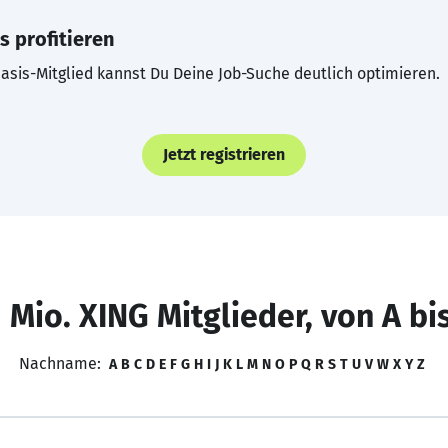
s profitieren
asis-Mitglied kannst Du Deine Job-Suche deutlich optimieren.
Jetzt registrieren
 Mio. XING Mitglieder, von A bi
Nachname:
A
B
C
D
E
F
G
H
I
J
K
L
M
N
O
P
Q
R
S
T
U
V
W
X
Y
Z