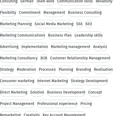
Consulting
German
Team work
Communication skills
Reliability
Flexibility
Commitment
Management
Business Consulting
Marketing Planning
Social Media Marketing
SEA
SEO
Marketing Communications
Business Plan
Leadership skills
Advertising
Implementation
Marketing management
Analysis
Marketing Consultancy
B2B
Customer Relationship Management
Strategy
Moderation
Processes
Planning
Branding
Realisation
Consumer marketing
Internet Marketing
Strategy Development
Direct Marketing
Solution
Business Development
Concept
Project Management
Professional experience
Pricing
Remarketing
Creativity
Key Account Management