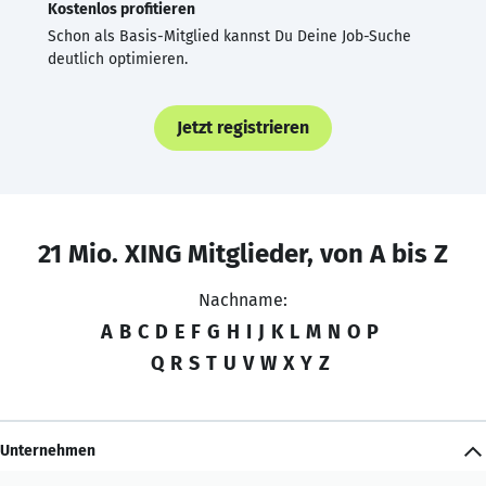
Kostenlos profitieren
Schon als Basis-Mitglied kannst Du Deine Job-Suche
deutlich optimieren.
Jetzt registrieren
21 Mio. XING Mitglieder, von A bis Z
Nachname:
A
B
C
D
E
F
G
H
I
J
K
L
M
N
O
P
Q
R
S
T
U
V
W
X
Y
Z
Unternehmen