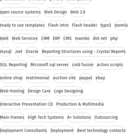
open source systems
Web Design
Web 2.0
ready to use templates
Flash intro
Flash header
typo3
Joomla
AJAX
Web Services
CRM
ERP
CMS
mambo
dot net
php
mysql
.net
Oracle
Reporting Structures using - Crystal Reports
SQL Reporting
Microsoft sql server
cold fusion
action scripts
online shop
matrimonial
auction site
paypal
ebay
Web Hosting
Design Care
Logo Designing
Interactive Presentation CD
Production & Multimedia
Main Frames
High Tech Systems
A+ Solutions
Outsourcing
Deployment Consultants
Deployment
Best technology contacts