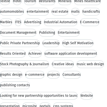
Textile
Hotel
Tourism
Resturants
Minerals
Mines healthcare
automomobiles
entertainment
real estate
malls
handicrafts
Marbles
ITES
Advertising
Industrial Automation
E-Commerce
Document Management
Publishing
Entertainment
Public Private Partnership
Leadership
High Self Motivation
Results Oriented
Achiever
software application development
Stock Photography & Journalism
Creative ideas
music web design
graphic design
e-commerce
projects
Consultants
publishing contacts
Looking for new partnership opportunities to launc
Website
presentation
microsite
portals
cms systems