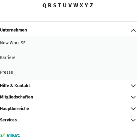
Q
R
S
T
U
V
W
X
Y
Z
Unternehmen
New Work SE
Karriere
Presse
Hilfe & Kontakt
Mitgliedschaften
Hauptbereiche
Services