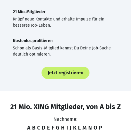
21 Mio. Mitglieder
Knüpf neue Kontakte und erhalte Impulse für ein
besseres Job-Leben.
Kostenlos profitieren
Schon als Basis-Mitglied kannst Du Deine Job-Suche
deutlich optimieren.
Jetzt registrieren
21 Mio. XING Mitglieder, von A bis Z
Nachname:
A
B
C
D
E
F
G
H
I
J
K
L
M
N
O
P