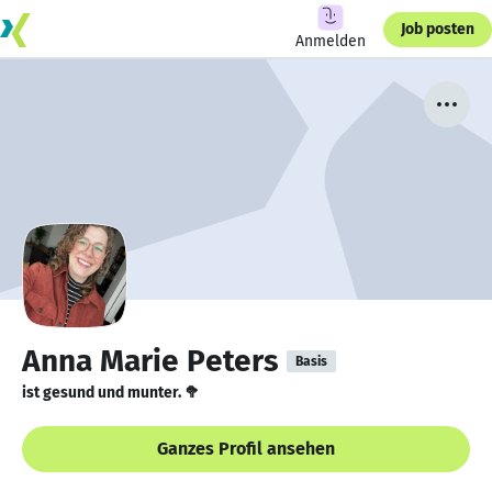
Job posten
Anmelden
Anna Marie Peters
Basis
ist gesund und munter. 🥦
Ganzes Profil ansehen