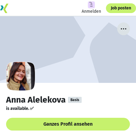
Job posten
Anmelden
Anna Alelekova
Basis
is available. ✅
Ganzes Profil ansehen