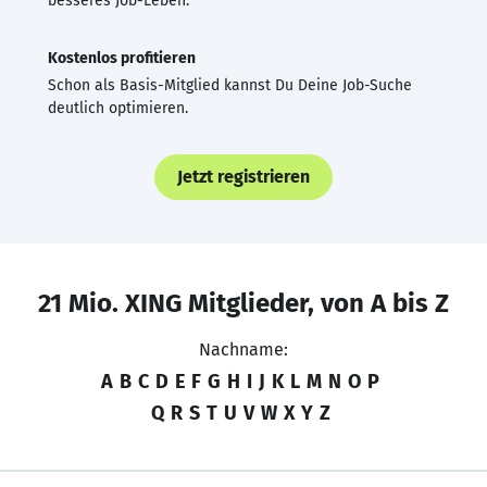
besseres Job-Leben.
Kostenlos profitieren
Schon als Basis-Mitglied kannst Du Deine Job-Suche
deutlich optimieren.
Jetzt registrieren
21 Mio. XING Mitglieder, von A bis Z
Nachname:
A
B
C
D
E
F
G
H
I
J
K
L
M
N
O
P
Q
R
S
T
U
V
W
X
Y
Z