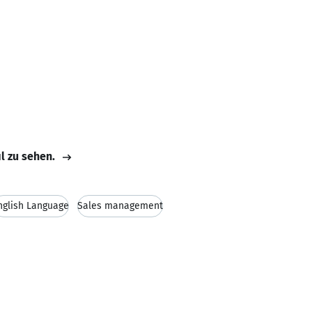
il zu sehen.
nglish Language
Sales management