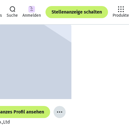
Stellenanzeige schalten
ts
Suche
Anmelden
Produkte
anzes Profil ansehen
.,Ltd