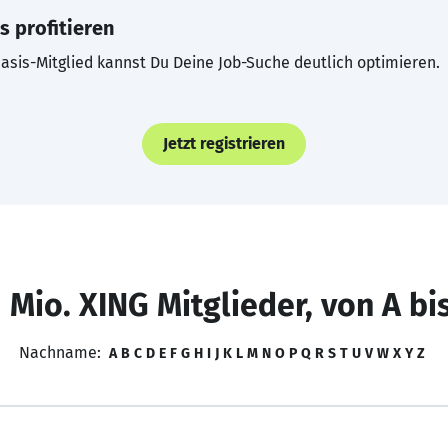
s profitieren
asis-Mitglied kannst Du Deine Job-Suche deutlich optimieren.
Jetzt registrieren
 Mio. XING Mitglieder, von A bi
Nachname:
A
B
C
D
E
F
G
H
I
J
K
L
M
N
O
P
Q
R
S
T
U
V
W
X
Y
Z