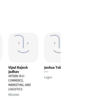
Vipul Rajesh
Joshua Tobi
stadon chidex
Jadhav
---
---
INTERN IN E-
Lagos
Abuja
COMMERCE,
MARKETING, AND
LOGISTICS
Münster