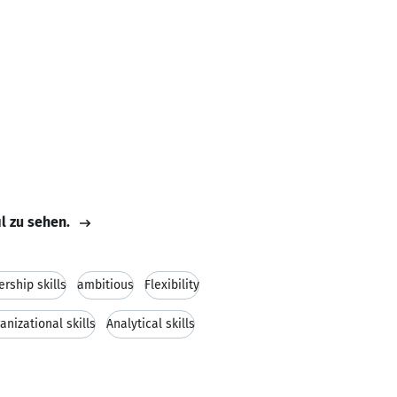
il zu sehen.
rship skills
ambitious
Flexibility
anizational skills
Analytical skills