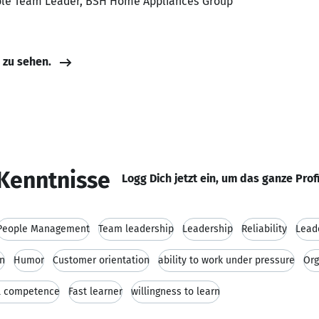
able Team Leader, BSH Home Appliances Group
e zu sehen.
Kenntnisse
Logg Dich jetzt ein, um das ganze Prof
People Management
Team leadership
Leadership
Reliability
Leade
on
Humor
Customer orientation
ability to work under pressure
Org
al competence
Fast learner
willingness to learn