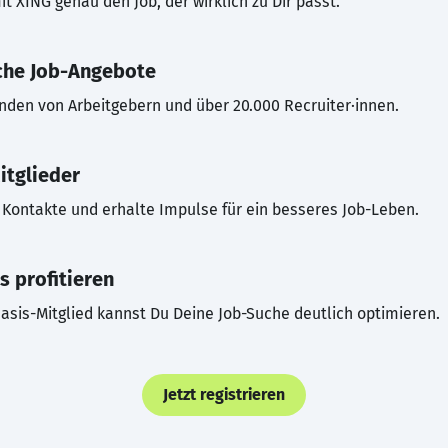
t XING genau den Job, der wirklich zu Dir passt.
che Job-Angebote
inden von Arbeitgebern und über 20.000 Recruiter·innen.
itglieder
Kontakte und erhalte Impulse für ein besseres Job-Leben.
s profitieren
asis-Mitglied kannst Du Deine Job-Suche deutlich optimieren.
Jetzt registrieren