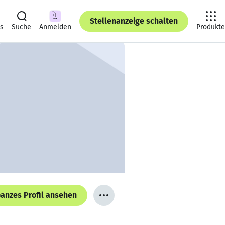
Stellenanzeige schalten
ts
Suche
Anmelden
Produkte
anzes Profil ansehen