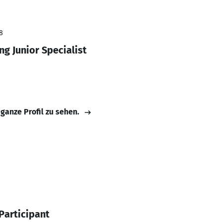
8
g Junior Specialist
 ganze Profil zu sehen.
0
articipant