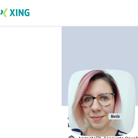
Anna Ince
Basis
is working from home. 🏡