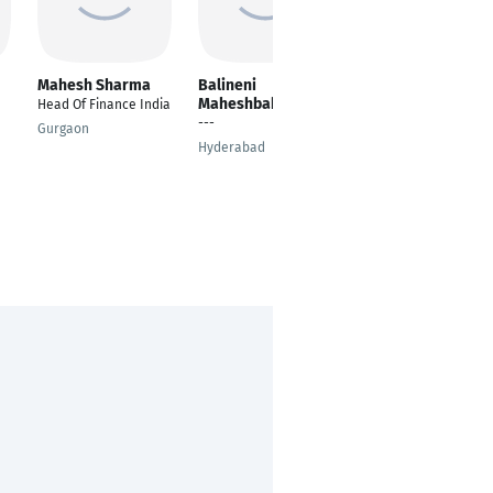
Mahesh Sharma
Balineni
Olga Li
Maheshbabu
Head Of Finance India
---
---
Gurgaon
Mainz
Hyderabad