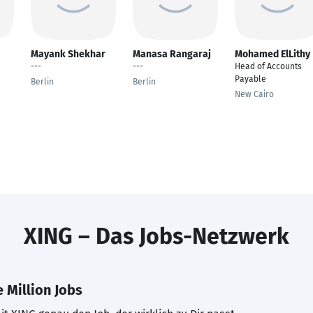
Mayank Shekhar
Manasa Rangaraj
Mohamed ElLithy
---
---
Head of Accounts
Payable
Berlin
Berlin
New Cairo
XING – Das Jobs-Netzwerk
 Million Jobs