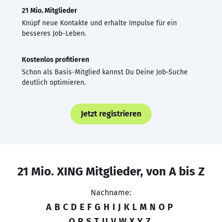
21 Mio. Mitglieder
Knüpf neue Kontakte und erhalte Impulse für ein
besseres Job-Leben.
Kostenlos profitieren
Schon als Basis-Mitglied kannst Du Deine Job-Suche
deutlich optimieren.
Jetzt registrieren
21 Mio. XING Mitglieder, von A bis Z
Nachname:
A
B
C
D
E
F
G
H
I
J
K
L
M
N
O
P
Q
R
S
T
U
V
W
X
Y
Z