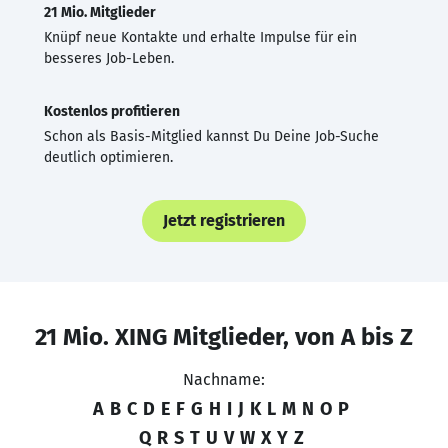
21 Mio. Mitglieder
Knüpf neue Kontakte und erhalte Impulse für ein
besseres Job-Leben.
Kostenlos profitieren
Schon als Basis-Mitglied kannst Du Deine Job-Suche
deutlich optimieren.
Jetzt registrieren
21 Mio. XING Mitglieder, von A bis Z
Nachname:
A
B
C
D
E
F
G
H
I
J
K
L
M
N
O
P
Q
R
S
T
U
V
W
X
Y
Z