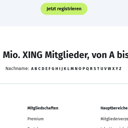
Jetzt registrieren
 Mio. XING Mitglieder, von A bi
Nachname:
A
B
C
D
E
F
G
H
I
J
K
L
M
N
O
P
Q
R
S
T
U
V
W
X
Y
Z
Mitgliedschaften
Hauptbereiche
Premium
Mitgliederverz