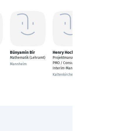
Bünyamin Bir
Henry Hochmüller
Patrick Hobauer
Mathematik (Lehramt)
Projektmanager /
Leiter IT Infrastruktur
PMO / Consultant /
Mannheim
Braunschweig
Interim-Manager
Kaltenkirchen