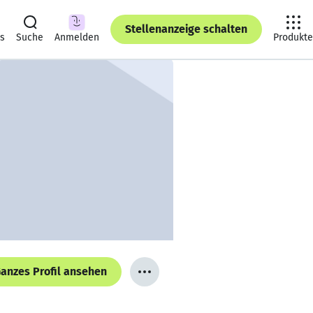
Stellenanzeige schalten
ts
Suche
Anmelden
Produkte
anzes Profil ansehen