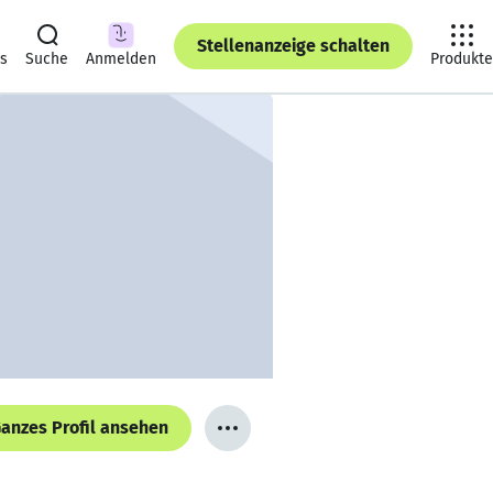
Stellenanzeige schalten
ts
Suche
Anmelden
Produkte
anzes Profil ansehen