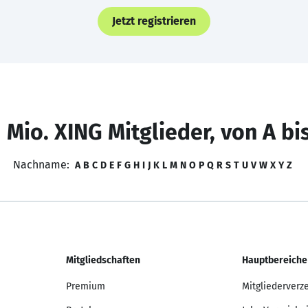
Jetzt registrieren
 Mio. XING Mitglieder, von A bi
Nachname:
A
B
C
D
E
F
G
H
I
J
K
L
M
N
O
P
Q
R
S
T
U
V
W
X
Y
Z
Mitgliedschaften
Hauptbereiche
Premium
Mitgliederverz