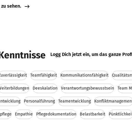
e zu sehen.
Kenntnisse
Logg Dich jetzt ein, um das ganze Prof
Zuverlässigkeit
Teamfähigkeit
Kommunikationsfähigkeit
Qualitäts
Weiterbildungen
Deeskalation
Verantwortungsbewusstsein
Team M
entwicklung
Personalführung
Teamentwicklung
Konfliktmanagemen
pflege
Empathie
Pflegedokumentation
Belastbarkeit
Pünktlichkei