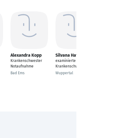
Alexandra Kopp
Silvana Havei
Lukas Borroto
Hernandez
Krankenschwester
examinierte
Krankenpfleger
Notaufnahme
Krankenschwester
Operations- und
Bad Ems
Wuppertal
Endoskopiedienst
Leipzig