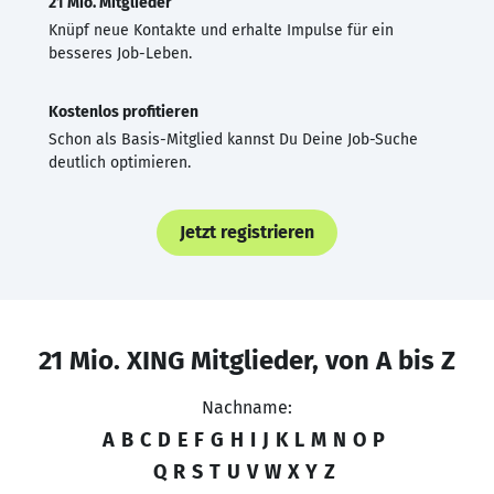
21 Mio. Mitglieder
Knüpf neue Kontakte und erhalte Impulse für ein
besseres Job-Leben.
Kostenlos profitieren
Schon als Basis-Mitglied kannst Du Deine Job-Suche
deutlich optimieren.
Jetzt registrieren
21 Mio. XING Mitglieder, von A bis Z
Nachname:
A
B
C
D
E
F
G
H
I
J
K
L
M
N
O
P
Q
R
S
T
U
V
W
X
Y
Z