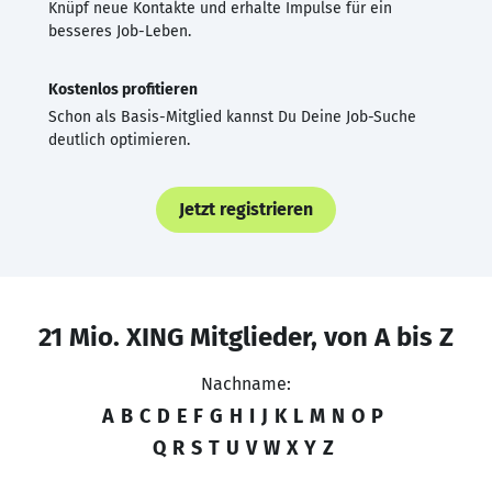
Knüpf neue Kontakte und erhalte Impulse für ein
besseres Job-Leben.
Kostenlos profitieren
Schon als Basis-Mitglied kannst Du Deine Job-Suche
deutlich optimieren.
Jetzt registrieren
21 Mio. XING Mitglieder, von A bis Z
Nachname:
A
B
C
D
E
F
G
H
I
J
K
L
M
N
O
P
Q
R
S
T
U
V
W
X
Y
Z