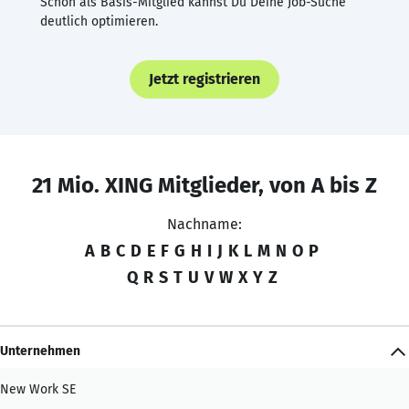
Schon als Basis-Mitglied kannst Du Deine Job-Suche
deutlich optimieren.
Jetzt registrieren
21 Mio. XING Mitglieder, von A bis Z
Nachname:
A
B
C
D
E
F
G
H
I
J
K
L
M
N
O
P
Q
R
S
T
U
V
W
X
Y
Z
Unternehmen
New Work SE