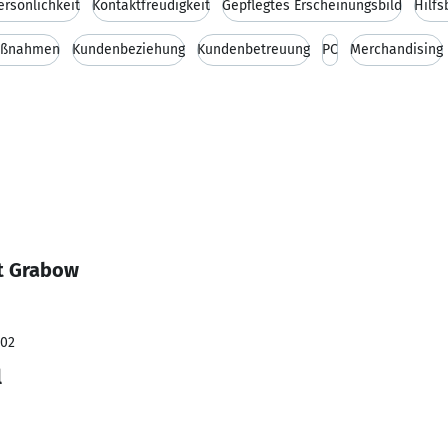
ersönlichkeit
Kontaktfreudigkeit
Gepflegtes Erscheinungsbild
Hilfs
aßnahmen
Kundenbeziehung
Kundenbetreuung
PC
Merchandising
t Grabow
002
l