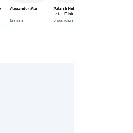
v
Alexander Mai
Patrick Hobauer
Anna Roccotelli
---
Leiter IT Infrastruktur
Product Management
Officer
Bremen
Braunschweig
Pfullendorf