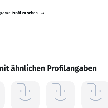
 ganze Profil zu sehen.
mit ähnlichen Profilangaben