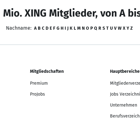
 Mio. XING Mitglieder, von A bi
Nachname:
A
B
C
D
E
F
G
H
I
J
K
L
M
N
O
P
Q
R
S
T
U
V
W
X
Y
Z
Mitgliedschaften
Hauptbereiche
Premium
Mitgliederverz
ProJobs
Jobs Verzeichn
Unternehmen
Berufsverzeich