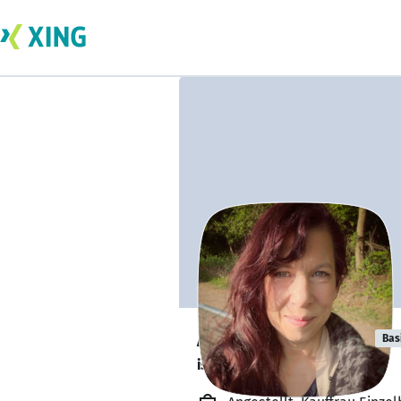
Annett Grabow
Bas
ist offen für Projekte. 🔎