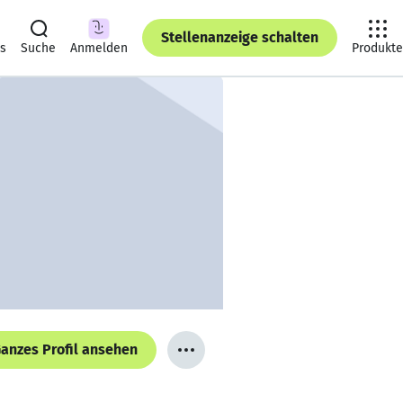
Stellenanzeige schalten
ts
Suche
Anmelden
Produkte
anzes Profil ansehen