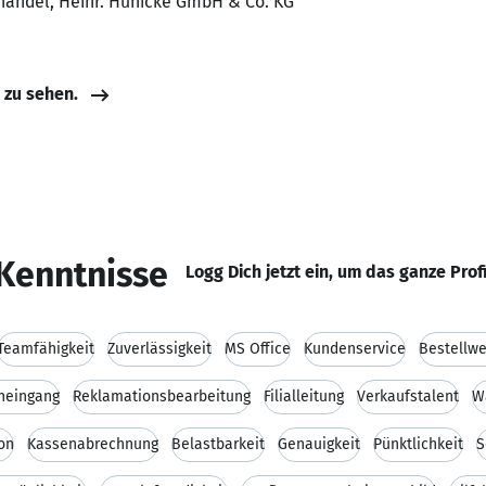
lhandel, Heinr. Hünicke GmbH & Co. KG
e zu sehen.
Kenntnisse
Logg Dich jetzt ein, um das ganze Prof
Teamfähigkeit
Zuverlässigkeit
MS Office
Kundenservice
Bestellw
neingang
Reklamationsbearbeitung
Filialleitung
Verkaufstalent
W
on
Kassenabrechnung
Belastbarkeit
Genauigkeit
Pünktlichkeit
S