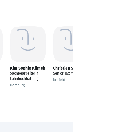
Kim Sophie Klimek
Christian Siebers
Dorothea Rudolph-
Wisniewski
Sachbearbeiterin
Senior Tax Manager
Freelancerin
Lohnbuchhaltung
Krefeld
Pirmasens
Hamburg