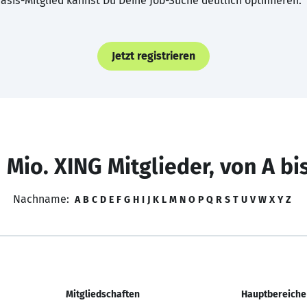
asis-Mitglied kannst Du Deine Job-Suche deutlich optimieren.
Jetzt registrieren
 Mio. XING Mitglieder, von A bi
Nachname:
A
B
C
D
E
F
G
H
I
J
K
L
M
N
O
P
Q
R
S
T
U
V
W
X
Y
Z
Mitgliedschaften
Hauptbereiche