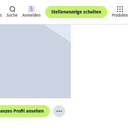
Stellenanzeige schalten
ts
Suche
Anmelden
Produkte
anzes Profil ansehen