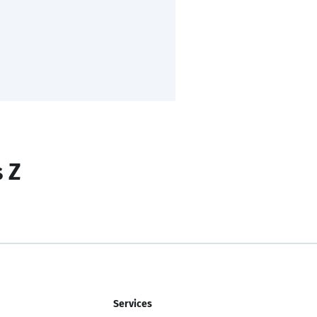
s Z
Services