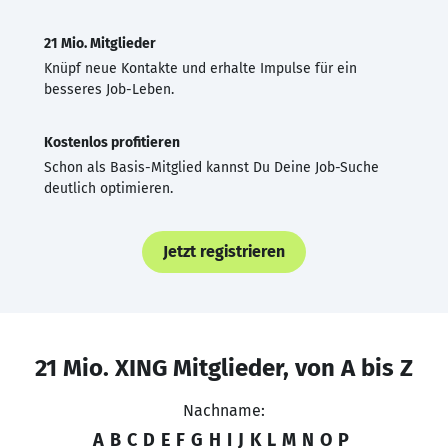
21 Mio. Mitglieder
Knüpf neue Kontakte und erhalte Impulse für ein
besseres Job-Leben.
Kostenlos profitieren
Schon als Basis-Mitglied kannst Du Deine Job-Suche
deutlich optimieren.
Jetzt registrieren
21 Mio. XING Mitglieder, von A bis Z
Nachname:
A
B
C
D
E
F
G
H
I
J
K
L
M
N
O
P