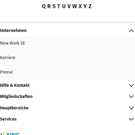
Q
R
S
T
U
V
W
X
Y
Z
Unternehmen
New Work SE
Karriere
Presse
Hilfe & Kontakt
Mitgliedschaften
Hauptbereiche
Services