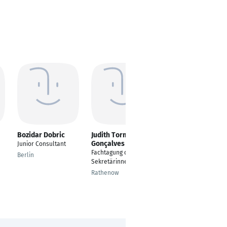
Bozidar Dobric
Judith Torma
Kathrin Dietz
Gonçalves
Junior Consultant
QHSE Teamassistenz /
Fachtagung der
Communication
Berlin
Sekretärinnen
Officer
Rathenow
Düsseldorf