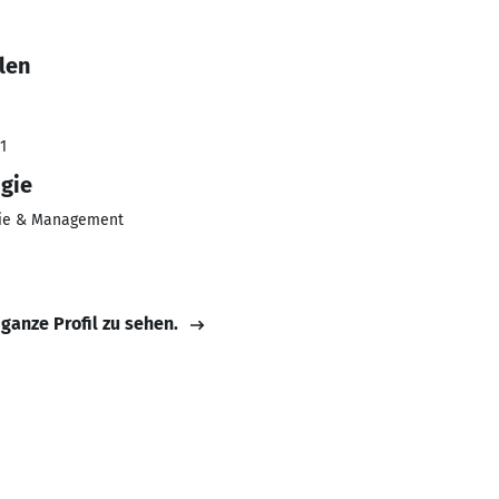
len
1
gie
ie & Management
 ganze Profil zu sehen.