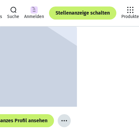
Stellenanzeige schalten
ts
Suche
Anmelden
Produkte
anzes Profil ansehen