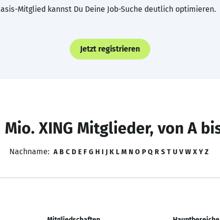
asis-Mitglied kannst Du Deine Job-Suche deutlich optimieren.
Jetzt registrieren
 Mio. XING Mitglieder, von A bi
Nachname:
A
B
C
D
E
F
G
H
I
J
K
L
M
N
O
P
Q
R
S
T
U
V
W
X
Y
Z
Mitgliedschaften
Hauptbereiche