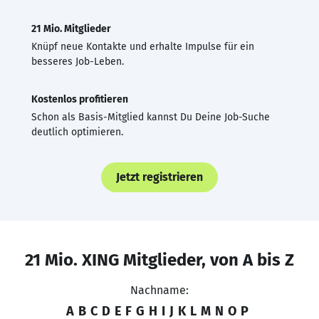
21 Mio. Mitglieder
Knüpf neue Kontakte und erhalte Impulse für ein
besseres Job-Leben.
Kostenlos profitieren
Schon als Basis-Mitglied kannst Du Deine Job-Suche
deutlich optimieren.
Jetzt registrieren
21 Mio. XING Mitglieder, von A bis Z
Nachname:
A
B
C
D
E
F
G
H
I
J
K
L
M
N
O
P