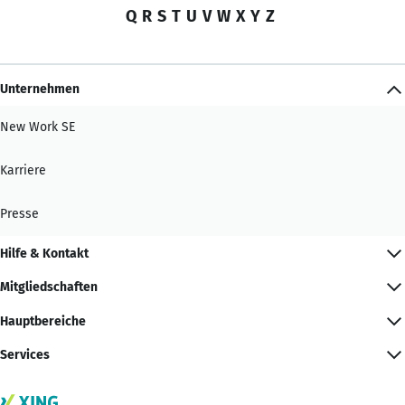
Q
R
S
T
U
V
W
X
Y
Z
Unternehmen
New Work SE
Karriere
Presse
Hilfe & Kontakt
Mitgliedschaften
Hauptbereiche
Services