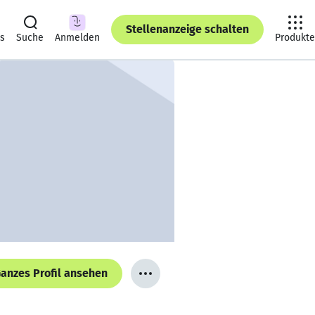
Stellenanzeige schalten
ts
Suche
Anmelden
Produkte
anzes Profil ansehen