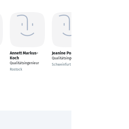
Annett Markus-
Jeanine Popp
Lilli Thomas
Koch
Qualitätsingenieurin
Qualitätsingenieurin
Qualitätsingenieur
Produktion
Schweinfurt
Rostock
Ulm