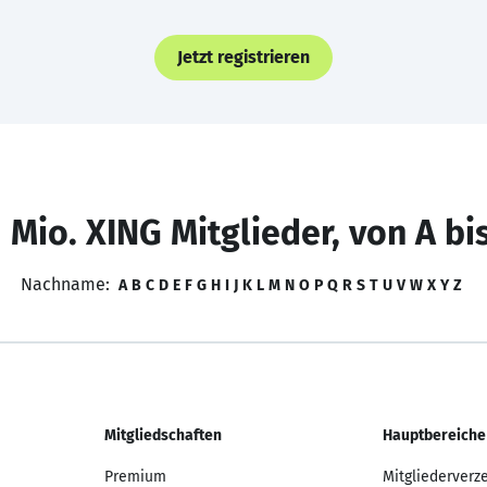
Jetzt registrieren
 Mio. XING Mitglieder, von A bi
Nachname:
A
B
C
D
E
F
G
H
I
J
K
L
M
N
O
P
Q
R
S
T
U
V
W
X
Y
Z
Mitgliedschaften
Hauptbereiche
Premium
Mitgliederverz