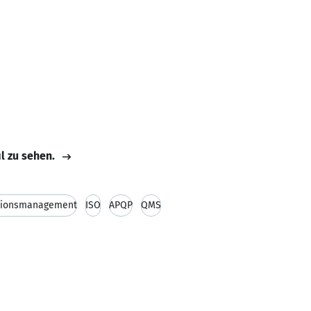
il zu sehen.
tionsmanagement
ISO
APQP
QMS