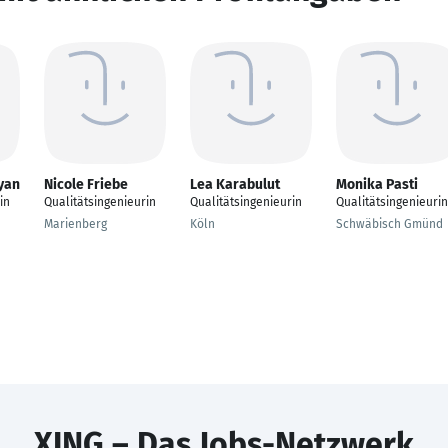
yan
Nicole Friebe
Lea Karabulut
Monika Pasti
in
Qualitätsingenieurin
Qualitätsingenieurin
Qualitätsingenieurin
Marienberg
Köln
Schwäbisch Gmünd
XING – Das Jobs-Netzwerk