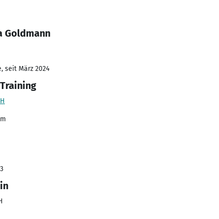
ka Goldmann
, seit März 2024
Training
BH
om
23
in
H