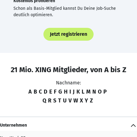
Kostenlos profitieren
Schon als Basis-Mitglied kannst Du Deine Job-Suche
deutlich optimieren.
Jetzt registrieren
21 Mio. XING Mitglieder, von A bis Z
Nachname:
A
B
C
D
E
F
G
H
I
J
K
L
M
N
O
P
Q
R
S
T
U
V
W
X
Y
Z
Unternehmen