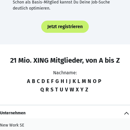
Schon als Basis-Mitglied kannst Du Deine Job-Suche
deutlich optimieren.
Jetzt registrieren
21 Mio. XING Mitglieder, von A bis Z
Nachname:
A
B
C
D
E
F
G
H
I
J
K
L
M
N
O
P
Q
R
S
T
U
V
W
X
Y
Z
Unternehmen
New Work SE