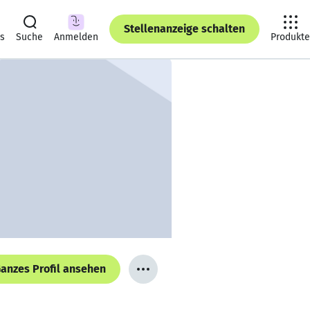
Stellenanzeige schalten
ts
Suche
Anmelden
Produkte
anzes Profil ansehen