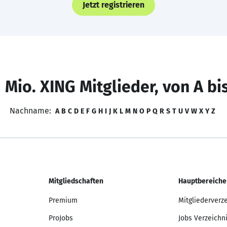
Jetzt registrieren
 Mio. XING Mitglieder, von A bi
Nachname:
A
B
C
D
E
F
G
H
I
J
K
L
M
N
O
P
Q
R
S
T
U
V
W
X
Y
Z
Mitgliedschaften
Hauptbereiche
Premium
Mitgliederverz
ProJobs
Jobs Verzeichn