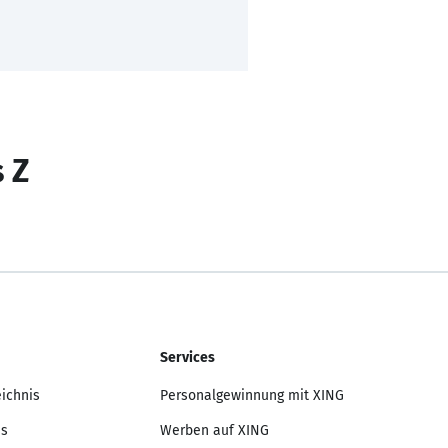
s Z
Services
eichnis
Personalgewinnung mit XING
is
Werben auf XING