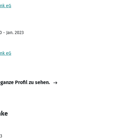
ank eG
0 - Jan. 2023
ank eG
 ganze Profil zu sehen.
mke
23