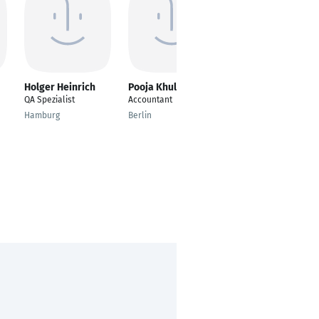
Holger Heinrich
Pooja Khule
Sven Löwe
QA Spezialist
Accountant
Baufinanzierungsbera
ter
Hamburg
Berlin
Kiel