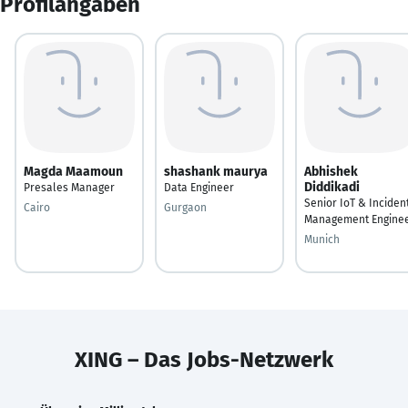
Profilangaben
Magda Maamoun
shashank maurya
Abhishek
Diddikadi
Presales Manager
Data Engineer
Senior IoT & Inciden
Cairo
Gurgaon
Management Engine
Munich
XING – Das Jobs-Netzwerk