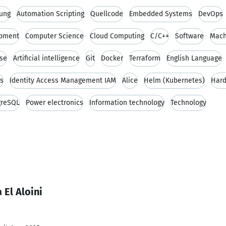
tung
Automation Scripting
Quellcode
Embedded Systems
DevOps
opment
Computer Science
Cloud Computing
C/C++
Software
Mach
se
Artificial intelligence
Git
Docker
Terraform
English Language
s
Identity Access Management IAM
Alice
Helm (Kubernetes)
Hard
greSQL
Power electronics
Information technology
Technology
El Aloini