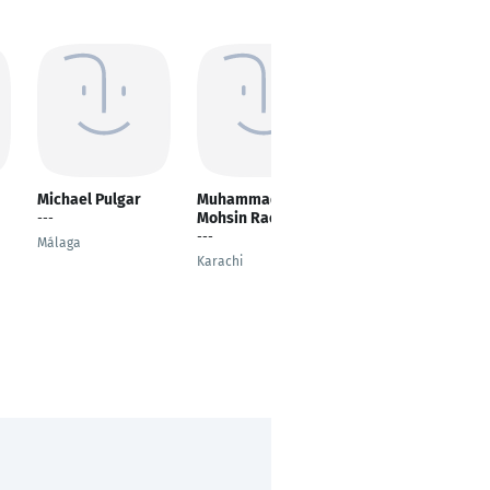
Michael Pulgar
Muhammad
Daniel Marfo
Mohsin Rao
---
---
---
Málaga
Hamburg
Karachi