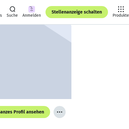
Stellenanzeige schalten
ts
Suche
Anmelden
Produkte
anzes Profil ansehen