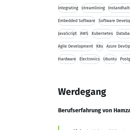
integrating
streamlining
Instandhal
Embedded Software
Software Devel
JavaScript
AWS
Kubernetes
Databa
Agile Development
K8s
Azure DevOp
Hardware
Electronics
Ubuntu
Post
Werdegang
Berufserfahrung von Hamza 