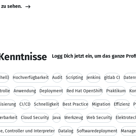
e zu sehen.
Kenntnisse
Logg Dich jetzt ein, um das ganze Prof
hell)
Hochverfügbarkeit
Audit
Scripting
Jenkins
gitlab CI
Daten
trolle
Anwendung
Deployment
Red Hat OpenShift
Praktikum
Kom
isierung
CI/CD
Schnelligkeit
Best Practice
Migration
Effizienz
P
erbarkeit
Cloud Security
Java
Werkzeug
Web Security
Elektrotec
, Controller und Interpreter
Datalog
Softwaredeployment
Manage