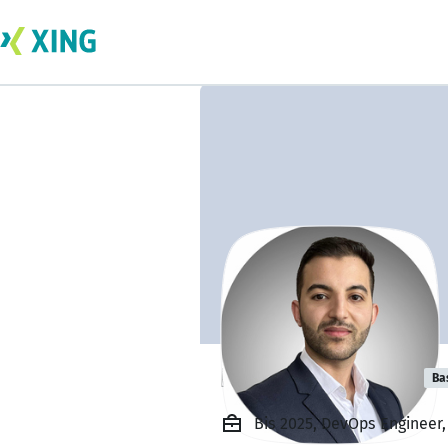
Hamza El Aloini
Ba
Bis 2025, DevOps Engineer