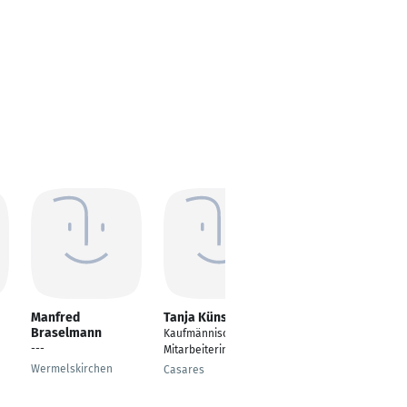
Manfred
Tanja Künstler
Katrin Scheers
Braselmann
Kaufmännische
Kaufmännischer
---
Mitarbeiterin
Sachbearbeiter
Wermelskirchen
Casares
Emmerich