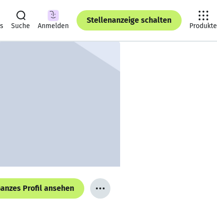
Stellenanzeige schalten
ts
Suche
Anmelden
Produkte
anzes Profil ansehen