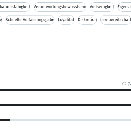
ationsfähigkeit
Verantwortungsbewusstsein
Vielseitigkeit
Eigenv
se
Schnelle Auffassungsgabe
Loyalität
Diskretion
Lernbereitschaf
C2 (