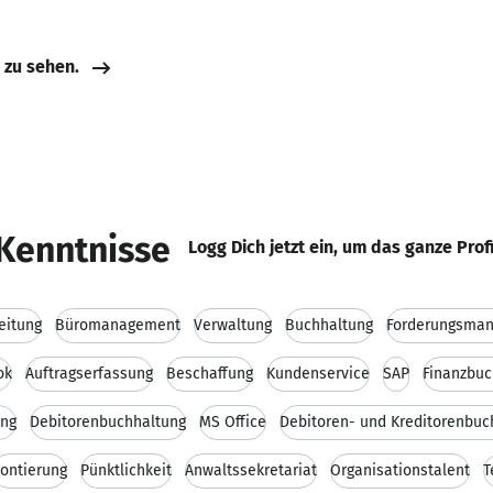
e zu sehen.
Kenntnisse
Logg Dich jetzt ein, um das ganze Prof
eitung
Büromanagement
Verwaltung
Buchhaltung
Forderungsma
ok
Auftragserfassung
Beschaffung
Kundenservice
SAP
Finanzbuc
ung
Debitorenbuchhaltung
MS Office
Debitoren- und Kreditorenbuc
ontierung
Pünktlichkeit
Anwaltssekretariat
Organisationstalent
T