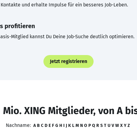
Kontakte und erhalte Impulse für ein besseres Job-Leben.
s profitieren
asis-Mitglied kannst Du Deine Job-Suche deutlich optimieren.
Jetzt registrieren
 Mio. XING Mitglieder, von A bi
Nachname:
A
B
C
D
E
F
G
H
I
J
K
L
M
N
O
P
Q
R
S
T
U
V
W
X
Y
Z