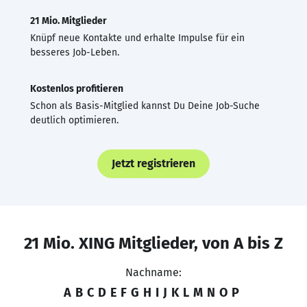
21 Mio. Mitglieder
Knüpf neue Kontakte und erhalte Impulse für ein
besseres Job-Leben.
Kostenlos profitieren
Schon als Basis-Mitglied kannst Du Deine Job-Suche
deutlich optimieren.
Jetzt registrieren
21 Mio. XING Mitglieder, von A bis Z
Nachname:
A
B
C
D
E
F
G
H
I
J
K
L
M
N
O
P