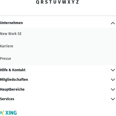
Q
R
S
T
U
V
W
X
Y
Z
Unternehmen
New Work SE
Karriere
Presse
Hilfe & Kontakt
Mitgliedschaften
Hauptbereiche
Services