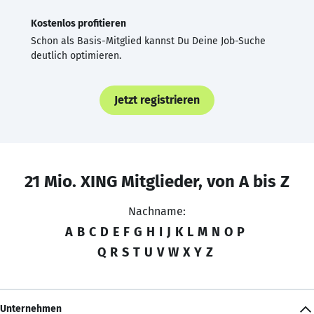
Kostenlos profitieren
Schon als Basis-Mitglied kannst Du Deine Job-Suche
deutlich optimieren.
Jetzt registrieren
21 Mio. XING Mitglieder, von A bis Z
Nachname:
A
B
C
D
E
F
G
H
I
J
K
L
M
N
O
P
Q
R
S
T
U
V
W
X
Y
Z
Unternehmen