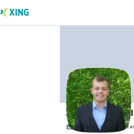
Antoine Scheffold
Angestellt, Lead Android 