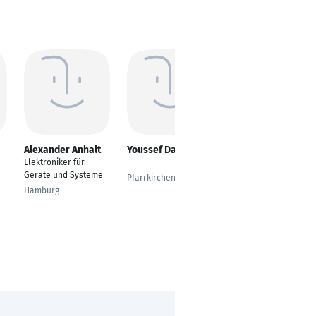
Alexander Anhalt
Youssef Daoud
Matthias Gilch
Elektroniker für
---
Applied Computer
Geräte und Systeme
Science
Pfarrkirchen
Hamburg
Niederwinkling