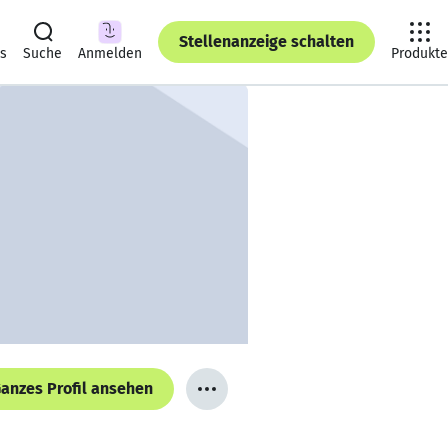
Stellenanzeige schalten
ts
Suche
Anmelden
Produkte
anzes Profil ansehen