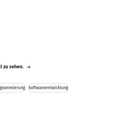
il zu sehen.
ogrammierung
Softwareentwicklung