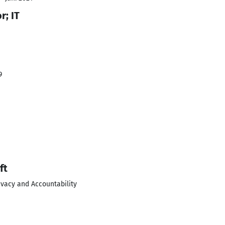
r; IT
9
ft
rivacy and Accountability