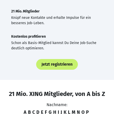
21 Mio. Mitglieder
Knüpf neue Kontakte und erhalte Impulse für ein
besseres Job-Leben.
Kostenlos profitieren
Schon als Basis-Mitglied kannst Du Deine Job-Suche
deutlich optimieren.
Jetzt registrieren
21 Mio. XING Mitglieder, von A bis Z
Nachname:
A
B
C
D
E
F
G
H
I
J
K
L
M
N
O
P