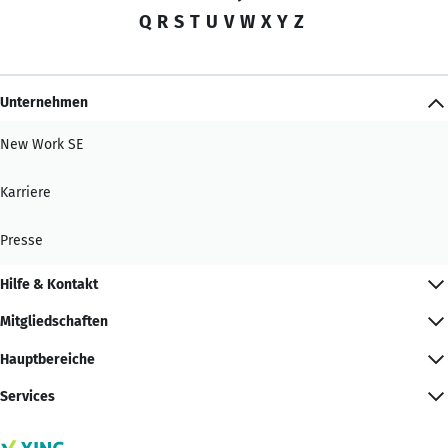
Q
R
S
T
U
V
W
X
Y
Z
Unternehmen
New Work SE
Karriere
Presse
Hilfe & Kontakt
Mitgliedschaften
Hauptbereiche
Services