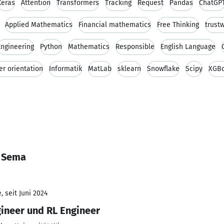
Keras
Attention
Transformers
Tracking
Request
Pandas
ChatGP
Applied Mathematics
Financial mathematics
Free Thinking
trust
Engineering
Python
Mathematics
Responsible
English Language
r orientation
Informatik
MatLab
sklearn
Snowflake
Scipy
XGBo
n Sema
 seit Juni 2024
ineer und RL Engineer