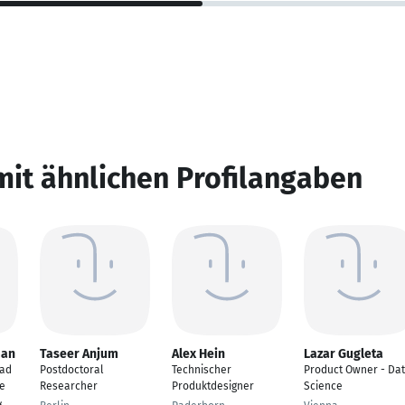
mit ähnlichen Profilangaben
man
Taseer Anjum
Alex Hein
Lazar Gugleta
ead
Postdoctoral
Technischer
Product Owner - Da
le
Researcher
Produktdesigner
Science
&