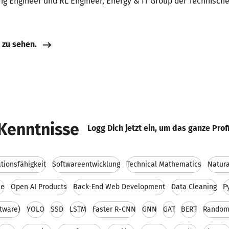
ng Engineer und RL Engineer, Energy & IT Group der Technisch
e zu sehen.
Kenntnisse
Logg Dich jetzt ein, um das ganze Prof
ionsfähigkeit
Softwareentwicklung
Technical Mathematics
Natura
ce
Open AI Products
Back-End Web Development
Data Cleaning
P
tware)
YOLO
SSD
LSTM
Faster R-CNN
GNN
GAT
BERT
Random