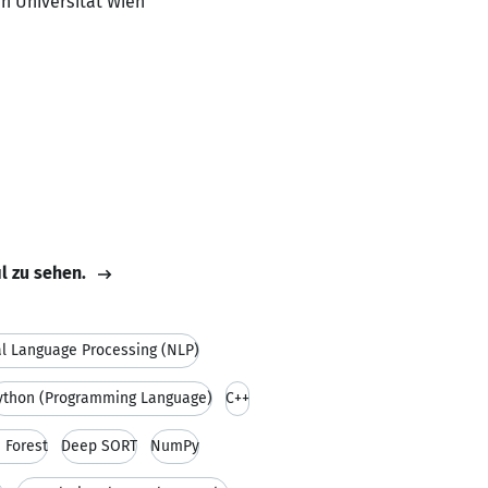
en Universität Wien
il zu sehen.
l Language Processing (NLP)
ython (Programming Language)
C++
 Forest
Deep SORT
NumPy