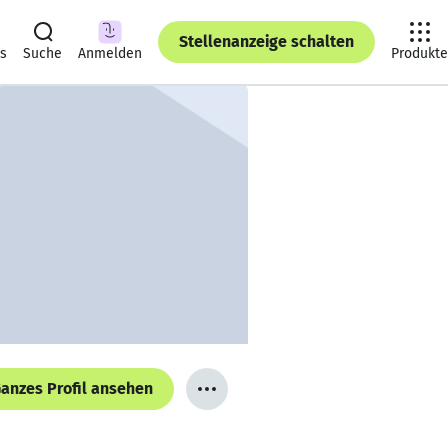
Stellenanzeige schalten
ts
Suche
Anmelden
Produkte
anzes Profil ansehen