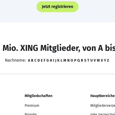
Jetzt registrieren
 Mio. XING Mitglieder, von A bi
Nachname:
A
B
C
D
E
F
G
H
I
J
K
L
M
N
O
P
Q
R
S
T
U
V
W
X
Y
Z
Mitgliedschaften
Hauptbereiche
Premium
Mitgliederverz
ProJobs
Jobs Verzeichn