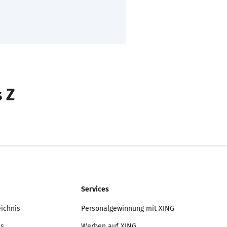
s Z
Services
eichnis
Personalgewinnung mit XING
is
Werben auf XING