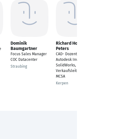
Dominik
Richard Horst
Boris Brekalo
Baumgartner
Peters
e
Senior TGA-
Focus Sales Manager
CAD- Dozent,
Recruitment
COC Datacenter
Autodesk Inventor,
Consultant
SolidWorks, CATIA V5,
Straubing
Munich
Verkaufsleiter, MCSE,
MCSA
Kerpen