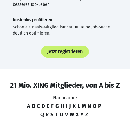
besseres Job-Leben.
Kostenlos profitieren
Schon als Basis-Mitglied kannst Du Deine Job-Suche
deutlich optimieren.
Jetzt registrieren
21 Mio. XING Mitglieder, von A bis Z
Nachname:
A
B
C
D
E
F
G
H
I
J
K
L
M
N
O
P
Q
R
S
T
U
V
W
X
Y
Z