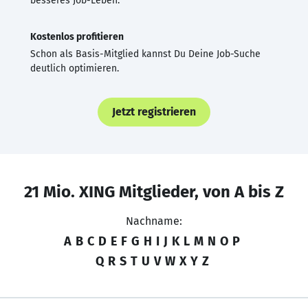
besseres Job-Leben.
Kostenlos profitieren
Schon als Basis-Mitglied kannst Du Deine Job-Suche
deutlich optimieren.
Jetzt registrieren
21 Mio. XING Mitglieder, von A bis Z
Nachname:
A
B
C
D
E
F
G
H
I
J
K
L
M
N
O
P
Q
R
S
T
U
V
W
X
Y
Z