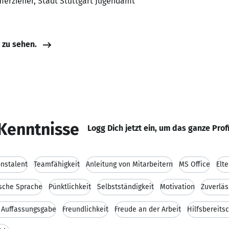
merzieher, Stadt Stuttgart Jugendamt
e zu sehen.
Kenntnisse
Logg Dich jetzt ein, um das ganze Prof
onstalent
Teamfähigkeit
Anleitung von Mitarbeitern
MS Office
Elte
ische Sprache
Pünktlichkeit
Selbstständigkeit
Motivation
Zuverläs
 Auffassungsgabe
Freundlichkeit
Freude an der Arbeit
Hilfsbereits