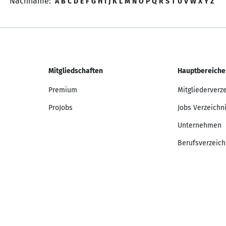
Nachname:
A
B
C
D
E
F
G
H
I
J
K
L
M
N
O
P
Q
R
S
T
U
V
W
X
Y
Z
Mitgliedschaften
Hauptbereiche
Premium
Mitgliederverz
ProJobs
Jobs Verzeichn
Unternehmen
Berufsverzeich