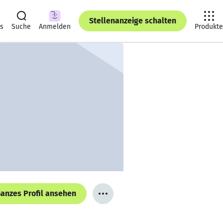
Stellenanzeige schalten
ts
Suche
Anmelden
Produkte
anzes Profil ansehen