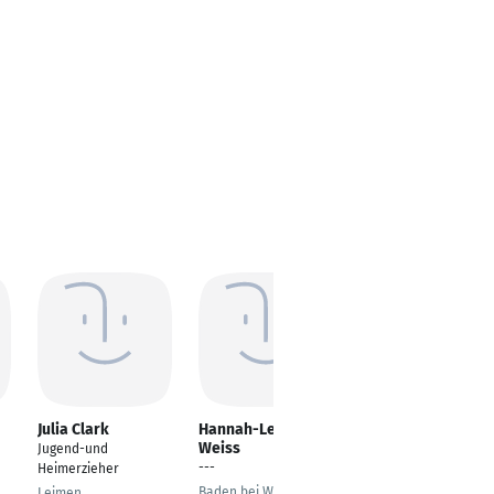
Julia Clark
Hannah-Lena
Tim Jacobs
Weiss
Jugend-und
---
---
Heimerzieher
Wuppertal
Baden bei Wien
Leimen