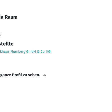
nia Raum
9
tellte
ckhaus Nürnberg GmbH & Co. KG
 ganze Profil zu sehen.