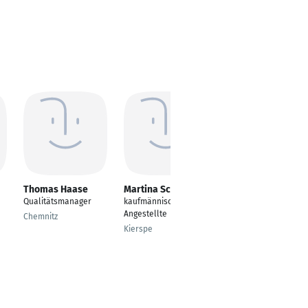
Thomas Haase
Martina Schönherr
Johanna Boekhoff
Qualitätsmanager
kaufmännische
Kaufmännische
Angestellte
Angestellte
Chemnitz
Kierspe
Zetel