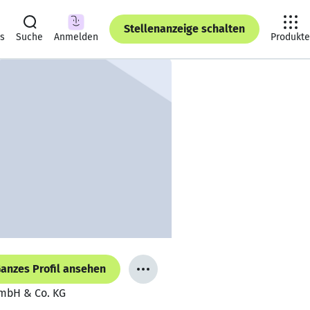
Stellenanzeige schalten
ts
Suche
Anmelden
Produkte
anzes Profil ansehen
GmbH & Co. KG