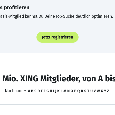
s profitieren
asis-Mitglied kannst Du Deine Job-Suche deutlich optimieren.
Jetzt registrieren
 Mio. XING Mitglieder, von A bi
Nachname:
A
B
C
D
E
F
G
H
I
J
K
L
M
N
O
P
Q
R
S
T
U
V
W
X
Y
Z