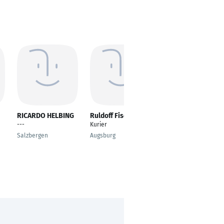
RICARDO HELBING
Ruldoff Fischer
Olgert Furaberaj
---
Kurier
Paketzusteller
Salzbergen
Augsburg
Duisburg