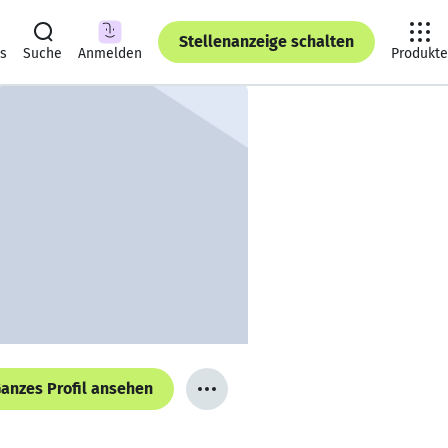
Stellenanzeige schalten
ts
Suche
Anmelden
Produkte
anzes Profil ansehen