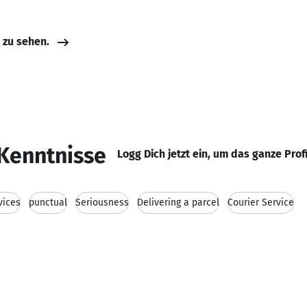
e zu sehen.
Kenntnisse
Logg Dich jetzt ein, um das ganze Prof
vices
punctual
Seriousness
Delivering a parcel
Courier Service