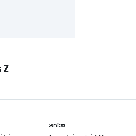
s Z
Services