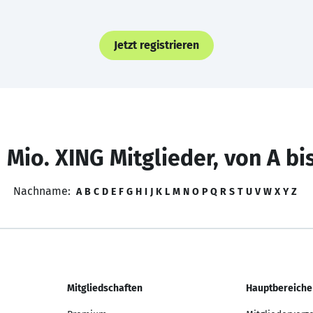
Jetzt registrieren
 Mio. XING Mitglieder, von A bi
Nachname:
A
B
C
D
E
F
G
H
I
J
K
L
M
N
O
P
Q
R
S
T
U
V
W
X
Y
Z
Mitgliedschaften
Hauptbereiche